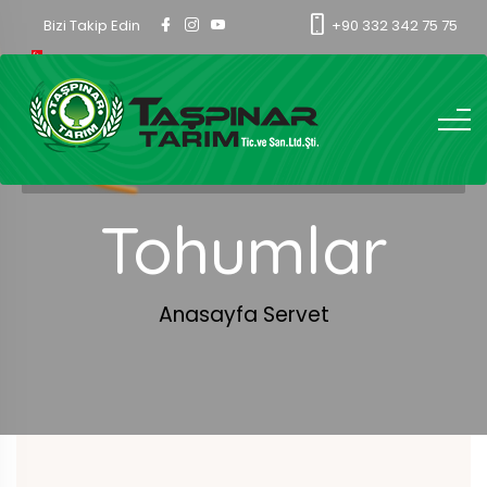
Bizi Takip Edin
+90 332 342 75 75
Tohumlar
Anasayfa
Servet