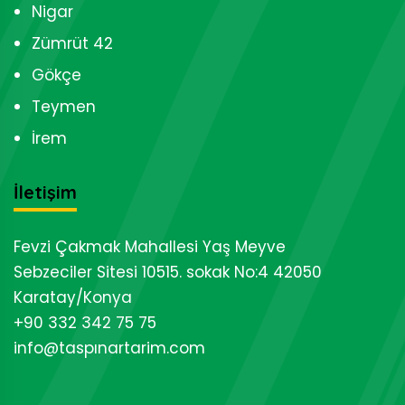
Nigar
Zümrüt 42
Gökçe
Teymen
İrem
İletişim
Fevzi Çakmak Mahallesi Yaş Meyve
Sebzeciler Sitesi 10515. sokak No:4 42050
Karatay/Konya
+90 332 342 75 75
info@taspınartarim.com