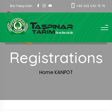
Bizi Takip Edin
+90 332 342 75 75
Registrations
Home
KANPOT