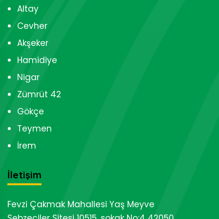
Altay
Cevher
Akşeker
Hamidiye
Nigar
Zümrüt 42
Gökçe
Teymen
İrem
İletişim
Fevzi Çakmak Mahallesi Yaş Meyve
Sebzeciler Sitesi 10515. sokak No:4 42050